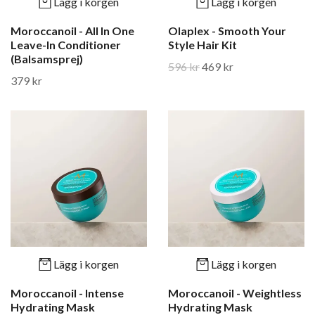
Lägg i korgen
Lägg i korgen
Moroccanoil - All In One
Olaplex - Smooth Your
Leave-In Conditioner
Style Hair Kit
(Balsamsprej)
596 kr
469 kr
379 kr
Lägg i korgen
Lägg i korgen
Moroccanoil - Intense
Moroccanoil - Weightless
Hydrating Mask
Hydrating Mask