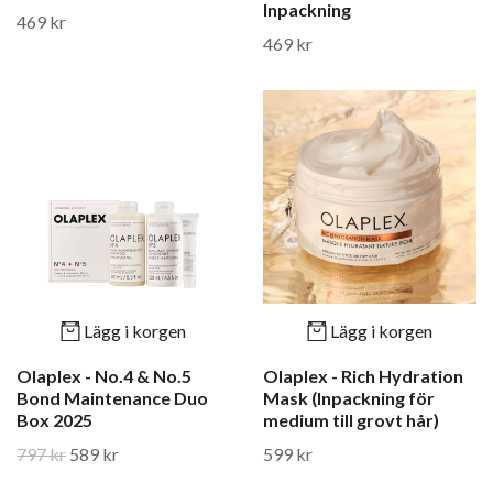
Inpackning
469 kr
469 kr
Lägg i korgen
Lägg i korgen
Olaplex - No.4 & No.5
Olaplex - Rich Hydration
Bond Maintenance Duo
Mask (Inpackning för
Box 2025
medium till grovt hår)
797 kr
589 kr
599 kr