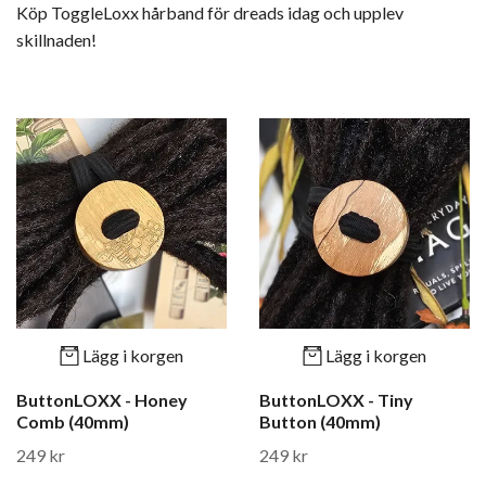
Köp ToggleLoxx hårband för dreads idag och upplev
skillnaden!
Lägg i korgen
Lägg i korgen
ButtonLOXX - Honey
ButtonLOXX - Tiny
Comb (40mm)
Button (40mm)
249 kr
249 kr