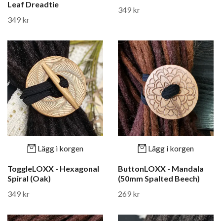
Leaf Dreadtie
349 kr
349 kr
Lägg i korgen
Lägg i korgen
ToggleLOXX - Hexagonal
ButtonLOXX - Mandala
Spiral (Oak)
(50mm Spalted Beech)
349 kr
269 kr