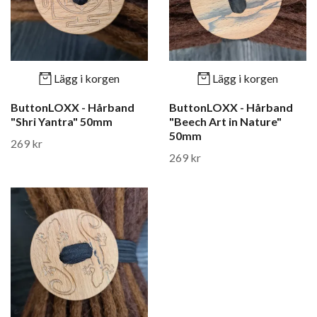
Lägg i korgen
Lägg i korgen
ButtonLOXX - Hårband
ButtonLOXX - Hårband
"Shri Yantra" 50mm
"Beech Art in Nature"
50mm
269 kr
269 kr