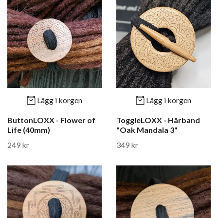
Lägg i korgen
Lägg i korgen
ButtonLOXX - Flower of
ToggleLOXX - Hårband
Life (40mm)
"Oak Mandala 3"
249 kr
349 kr