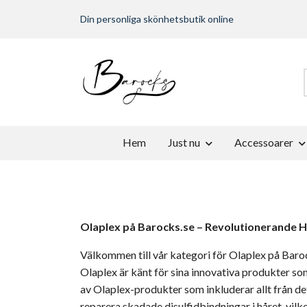
Din personliga skönhetsbutik online
Hem
Just nu
Accessoarer
Olaplex på Barocks.se – Revolutionerande H
Välkommen till vår kategori för
Olaplex
på Baroc
Olaplex
är känt för sina innovativa produkter som
av
Olaplex-produkter
som inkluderar allt från d
reparera skadade disulfidbindningar i håret, vil