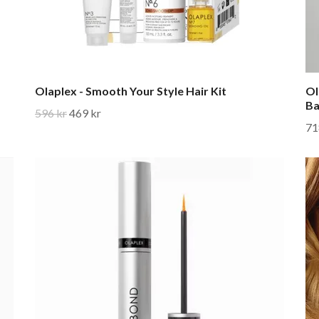
Olaplex - Smooth Your Style Hair Kit
Ol
Ba
596 kr
469 kr
71