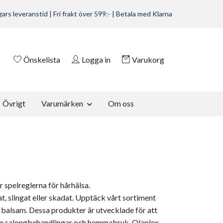
ars leveranstid | Fri frakt över 599:- | Betala med Klarna
Önskelista
Logga in
Varukorg
Övrigt
Varumärken
Om oss
 spelreglerna för hårhälsa.
at, slingat eller skadat. Upptäck vårt sortiment
balsam.
Dessa produkter är utvecklade för att
 både salongbehandlingar och hemmabruk,
Olaplex