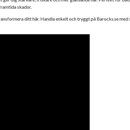
 framtida skador.
ransformera ditt hår. Handla enkelt och tryggt på Barocks.se med 