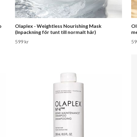
o
Olaplex - Weightless Nourishing Mask
Ol
(Inpackning för tunt till normalt hår)
me
599 kr
59