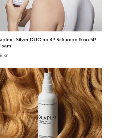
aplex - Silver DUO no.4P Schampo & no.5P
lsam
8 kr