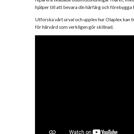
hjälper till att bevara din hårfärg och förebygga
Utforska vårt urval och upplev hur
Olaplex
kan t
för hårvård som verkligen gör skillnad.