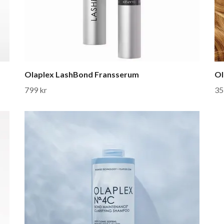
Olaplex LashBond Fransserum
Ol
799 kr
35