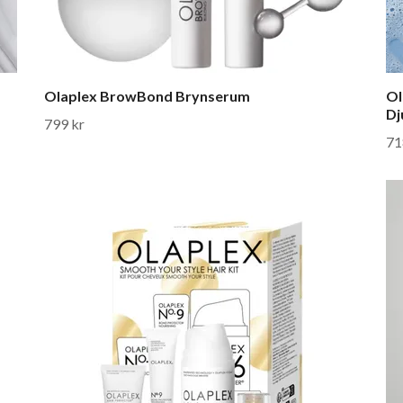
Olaplex BrowBond Brynserum
Ol
Dj
799 kr
71