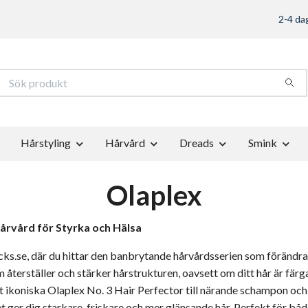
2-4 dag
Hårstyling
Hårvård
Dreads
Smink
Olaplex
årvård för Styrka och Hälsa
ks.se, där du hittar den banbrytande hårvårdsserien som förändrar
 återställer och stärker hårstrukturen, oavsett om ditt hår är färg
et ikoniska
Olaplex No. 3 Hair Perfector
till närande
schampon
och
ket ger dig starkare, friskare och mer glänsande hår. Perfekt för