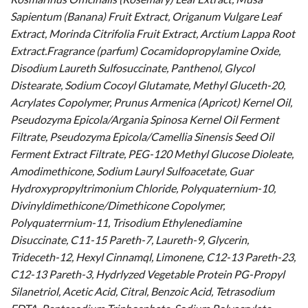
Sapientum (Banana) Fruit Extract, Origanum Vulgare Leaf
Extract, Morinda Citrifolia Fruit Extract, Arctium Lappa Root
Extract.Fragrance (parfum) Cocamidopropylamine Oxide,
Disodium Laureth Sulfosuccinate, Panthenol, Glycol
Distearate, Sodium Cocoyl Glutamate, Methyl Gluceth-20,
Acrylates Copolymer, Prunus Armenica (Apricot) Kernel Oil,
Pseudozyma Epicola/Argania Spinosa Kernel Oil Ferment
Filtrate, Pseudozyma Epicola/Camellia Sinensis Seed Oil
Ferment Extract Filtrate, PEG-120 Methyl Glucose Dioleate,
Amodimethicone, Sodium Lauryl Sulfoacetate, Guar
Hydroxypropyltrimonium Chloride, Polyquaternium-10,
Divinyldimethicone/Dimethicone Copolymer,
Polyquaterrnium-11, Trisodium Ethylenediamine
Disuccinate, C11-15 Pareth-7, Laureth-9, Glycerin,
Trideceth-12, Hexyl Cinnamql, Limonene, C12-13 Pareth-23,
C12-13 Pareth-3, Hydrlyzed Vegetable Protein PG-Propyl
Silanetriol, Acetic Acid, Citral, Benzoic Acid, Tetrasodium