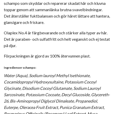
schampo som skyddar och reparerar skadat hår och kluvna
toppar genom att sammanlänka brutna svavelbindningar.
Det återställer fuktbalansen och gör håret lättare att hantera,
glansigare och friskare.
Olaplex No.4 är färgbevarande och stärker alla typer av hår.
Det är paraben- och sulfatfritt och helt veganskt och ej testat
på djur.
Förpackningen är gjord av 100% återvunnen plast.
Ingredienser schampo:
Water (Aqua), Sodium lauroyl Methyl Isethionate,
Cocamidopropyl Hydroxysultaine, Potassium Cocoyl
Glycinate, Disodium Cocoyl Glutamate, Sodium Lauroyl
Sarcosinate, Potassium Cocoate, Decyl Glucoside, Glycereth-
26, Bis-Aminopropyl Diglycol Dimaleate, Propanediol,
Euterpe, Oleracea Fruit Extract, Punica Granatum Extract,
Rosmarinus Officinails (Rosemary) Leaf Extract, Musa