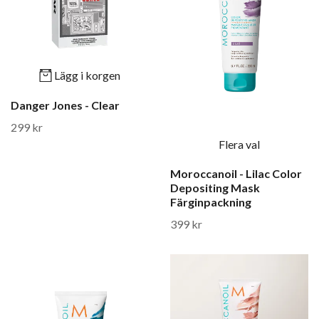
Lägg i korgen
Danger Jones - Clear
299 kr
Flera val
Moroccanoil - Lilac Color
Depositing Mask
Färginpackning
399 kr