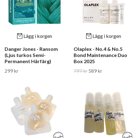
Lägg i korgen
Lägg i korgen
Danger Jones - Ransom
Olaplex - No.4 & No.5
(Ljus turkos Semi-
Bond Maintenance Duo
Permanent Hårfärg)
Box 2025
299 kr
797 kr
589 kr