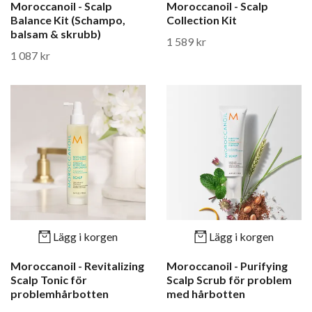
Moroccanoil - Scalp
Moroccanoil - Scalp
Balance Kit (Schampo,
Collection Kit
balsam & skrubb)
1 589 kr
1 087 kr
Lägg i korgen
Lägg i korgen
Moroccanoil - Revitalizing
Moroccanoil - Purifying
Scalp Tonic för
Scalp Scrub för problem
problemhårbotten
med hårbotten