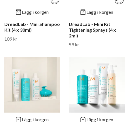
Lägg i korgen
Lägg i korgen
DreadLab - Mini Shampoo
DreadLab - Mini Kit
Kit (4 x 30ml)
Tightening Sprays (4 x
2ml)
109 kr
59 kr
Lägg i korgen
Lägg i korgen