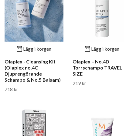
Lägg i korgen
Lägg i korgen
Olaplex - Cleansing Kit
Olaplex – No.4D
(Olaplex no.4C
Torrschampo TRAVEL
Djuprengörande
SIZE
Schampo & No.5 Balsam)
219 kr
718 kr