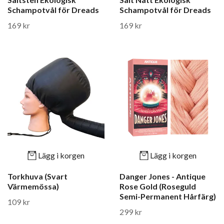
Schampotvål för Dreads
Schampotvål för Dreads
169 kr
169 kr
Lägg i korgen
Lägg i korgen
Torkhuva (Svart
Danger Jones - Antique
Värmemössa)
Rose Gold (Roseguld
Semi-Permanent Hårfärg)
109 kr
299 kr