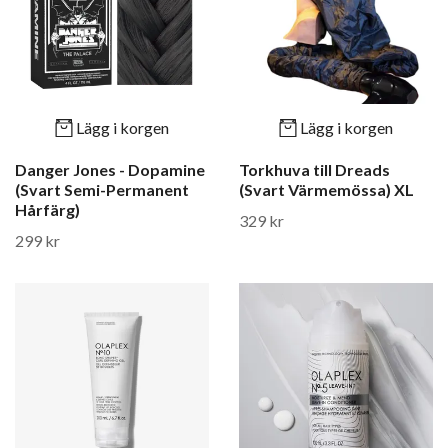
Lägg i korgen
Lägg i korgen
Danger Jones - Dopamine
Torkhuva till Dreads
(Svart Semi-Permanent
(Svart Värmemössa) XL
Hårfärg)
329 kr
299 kr