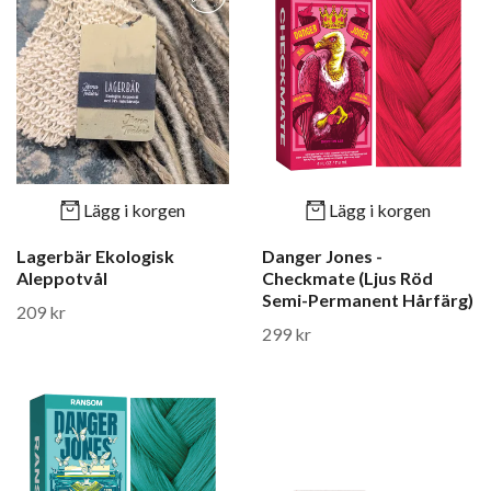
Lägg i korgen
Lägg i korgen
Lagerbär Ekologisk
Danger Jones -
Aleppotvål
Checkmate (Ljus Röd
Semi-Permanent Hårfärg)
209 kr
299 kr