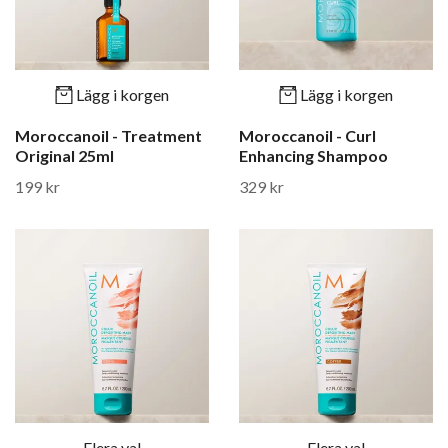
Lägg i korgen
Lägg i korgen
Moroccanoil - Treatment
Moroccanoil - Curl
Original 25ml
Enhancing Shampoo
199 kr
329 kr
Flera val
Flera val