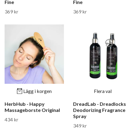
Fine
Fine
369 kr
369 kr
Lägg i korgen
Flera val
HerbHub - Happy
DreadLab - Dreadlocks
Massageborste Original
Deodorizing Fragrance
Spray
434 kr
349 kr