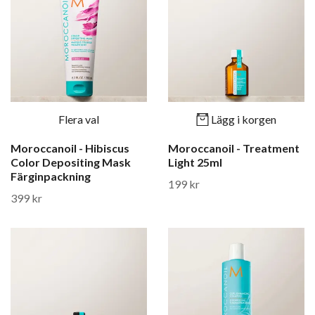
Flera val
Lägg i korgen
Moroccanoil - Hibiscus
Moroccanoil - Treatment
Color Depositing Mask
Light 25ml
Färginpackning
199 kr
399 kr