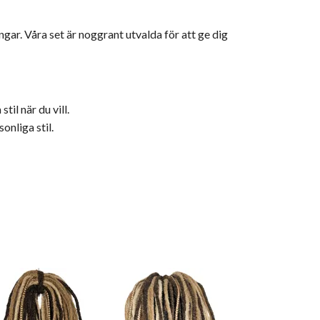
gar. Våra set är noggrant utvalda för att ge dig
til när du vill.
onliga stil.