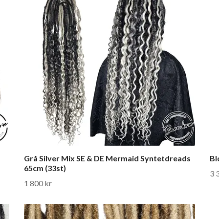
Grå Silver Mix SE & DE Mermaid Syntetdreads
Bl
65cm (33st)
3 
1 800 kr