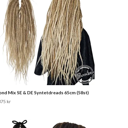
ond Mix SE & DE Syntetdreads 65cm (58st)
375 kr