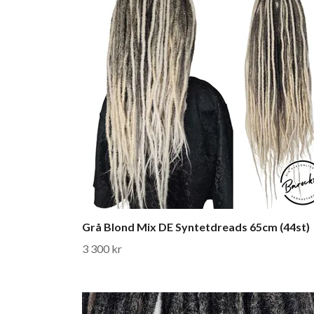
Grå Blond Mix DE Syntetdreads 65cm (44st)
3 300 kr