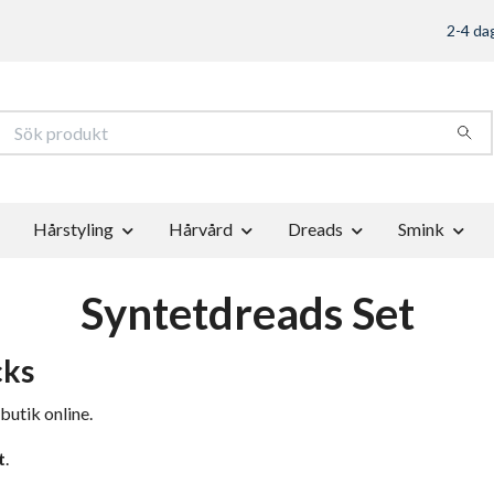
2-4 dag
Hårstyling
Hårvård
Dreads
Smink
Syntetdreads Set
cks
butik online.
t
.