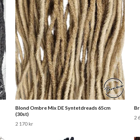
Blond Ombre Mix DE Syntetdreads 65cm
Br
(30st)
2 
2 170 kr