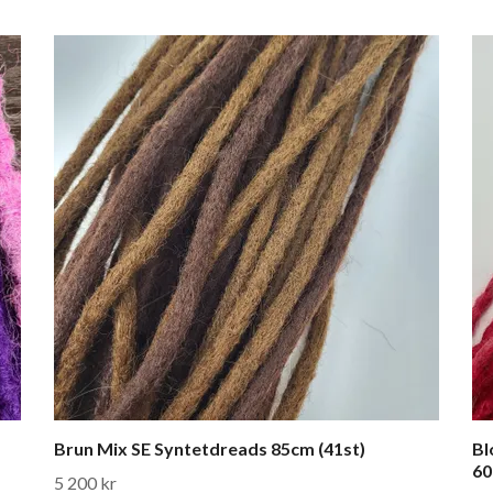
Brun Mix SE Syntetdreads 85cm (41st)
Bl
60
5 200 kr