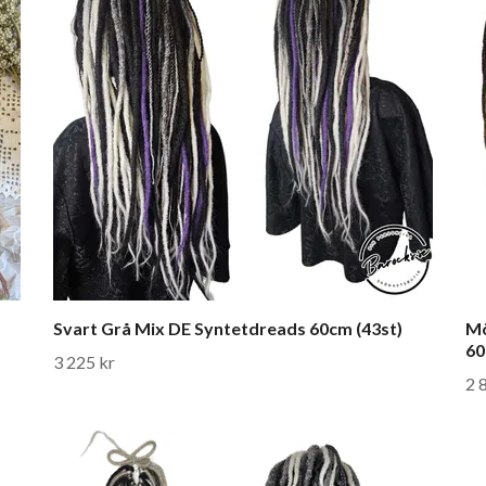
Svart Grå Mix DE Syntetdreads 60cm (43st)
Mö
60
3 225 kr
2 