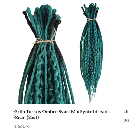
Grön Turkos Ombre Svart Mix Syntetdreads
Li
65cm (35st)
20
1 660 kr