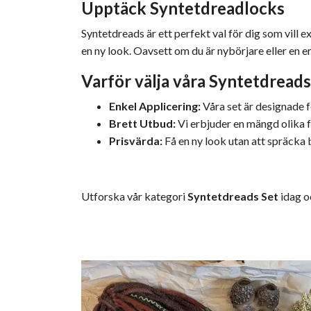
Upptäck Syntetdreadlocks
Syntetdreads är ett perfekt val för dig som vill 
en ny look. Oavsett om du är nybörjare eller en er
Varför välja våra Syntetdreads
Enkel Applicering:
Våra set är designade fö
Brett Utbud:
Vi erbjuder en mängd olika fä
Prisvärda:
Få en ny look utan att spräcka
Utforska vår kategori
Syntetdreads Set
idag o