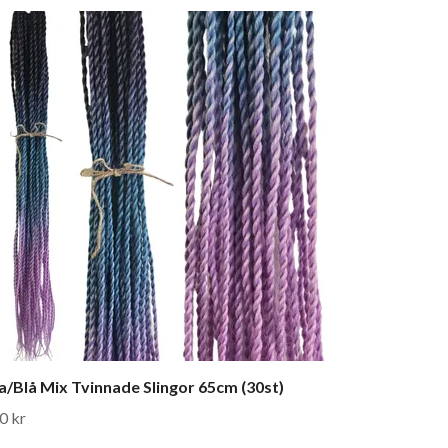
la/Blå Mix Tvinnade Slingor 65cm (30st)
0 kr