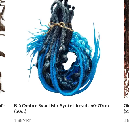
60-
Blå Ombre Svart Mix Syntetdreads 60-70cm
Gi
(50st)
(2
1 889 kr
1 