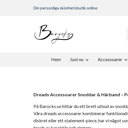
Din personliga skönhetsbutik online
Hem
Just nu
Accessoarer
Dreads Accessoarer Snoddar & Hårband – Per
På Barocks.se hittar du ett brett utbud av snodd
Våra dreads accessoarer kombinerar funktionalit
diskret eller ett statement-piece, har vi något so
touch av karaktär och elegans.