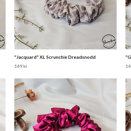
"Jacquard" XL Scrunchie Dreadsnodd
"G
149 kr
14