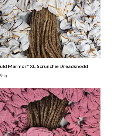
uld Marmor" XL Scrunchie Dreadsnodd
9 kr