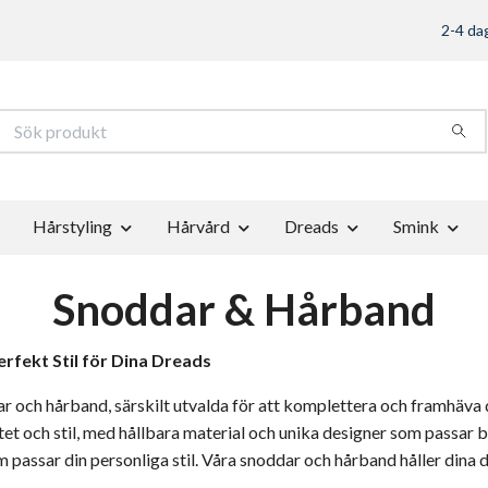
2-4 dag
Hårstyling
Hårvård
Dreads
Smink
Snoddar & Hårband
fekt Stil för Dina Dreads
ar och hårband, särskilt utvalda för att komplettera och framhäva 
et och stil, med hållbara material och unika designer som passar 
m passar din personliga stil. Våra snoddar och hårband håller dina 