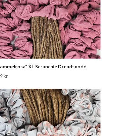
ammelrosa" XL Scrunchie Dreadsnodd
9 kr