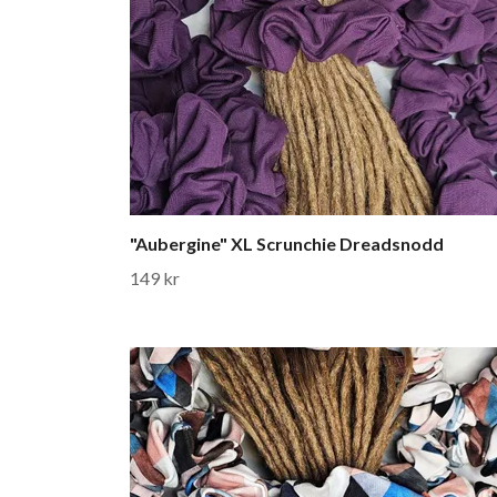
"Aubergine" XL Scrunchie Dreadsnodd
149 kr