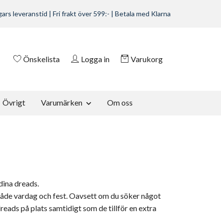
ars leveranstid | Fri frakt över 599:- | Betala med Klarna
Önskelista
Logga in
Varukorg
Övrigt
Varumärken
Om oss
dina dreads.
både vardag och fest. Oavsett om du söker något
dreads på plats samtidigt som de tillför en extra