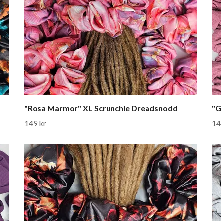
"Rosa Marmor" XL Scrunchie Dreadsnodd
"G
149 kr
14