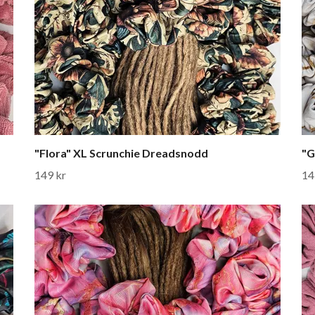
"Flora" XL Scrunchie Dreadsnodd
"G
149 kr
14