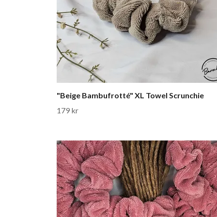
"Beige Bambufrotté" XL Towel Scrunchie
179 kr