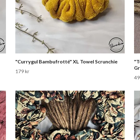
"Currygul Bambufrotté" XL Towel Scrunchie
"T
Gr
179 kr
49