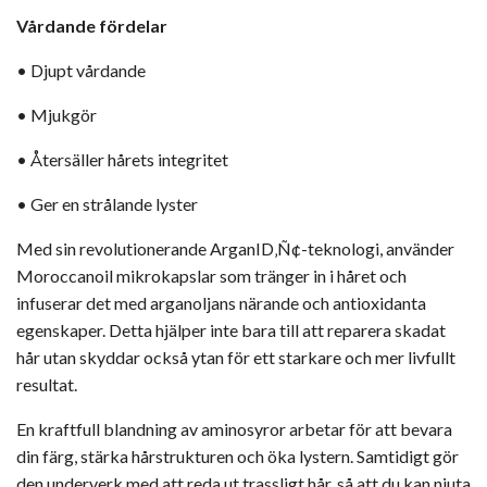
Vårdande fördelar
• Djupt vårdande
• Mjukgör
• Återsäller hårets integritet
• Ger en strålande lyster
Med sin revolutionerande ArganID‚Ñ¢-teknologi, använder
Moroccanoil
mikrokapslar som tränger in i håret och
infuserar det med arganoljans närande och antioxidanta
egenskaper. Detta hjälper inte bara till att reparera skadat
hår utan skyddar också ytan för ett starkare och mer livfullt
resultat.
En kraftfull blandning av aminosyror arbetar för att bevara
din färg, stärka hårstrukturen och öka lystern. Samtidigt gör
den underverk med att reda ut trassligt hår, så att du kan njuta