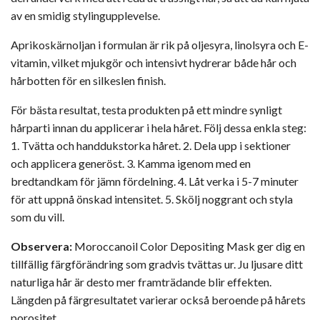
av en smidig stylingupplevelse.
Aprikoskärnoljan i formulan är rik på oljesyra, linolsyra och E-
vitamin, vilket mjukgör och intensivt hydrerar både hår och
hårbotten för en silkeslen finish.
För bästa resultat, testa produkten på ett mindre synligt
hårparti innan du applicerar i hela håret. Följ dessa enkla steg:
1. Tvätta och handdukstorka håret. 2. Dela upp i sektioner
och applicera generöst. 3. Kamma igenom med en
bredtandkam för jämn fördelning. 4. Låt verka i 5-7 minuter
för att uppnå önskad intensitet. 5. Skölj noggrant och styla
som du vill.
Observera:
Moroccanoil
Color Depositing Mask ger dig en
tillfällig färgförändring som gradvis tvättas ur. Ju ljusare ditt
naturliga hår är desto mer framträdande blir effekten.
Längden på färgresultatet varierar också beroende på hårets
porositet.