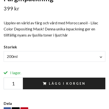
399 kr
Upplev en värld av färg och vård med Moroccanoil - Lilac
Color Depositing Mask! Denna unika inpackning ger en
tillfällig nyans av ljuslila toner i ljust hår
Storlek
200ml
I lager.
LÄGG I KORGEN
Dela