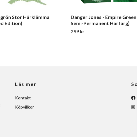
lgrön Stor Hårklämma
Danger Jones - Empire Green
ed Edition)
Semi-Permanent Hårfärg)
299 kr
Läs mer
So
Kontakt
g
Köpvillkor