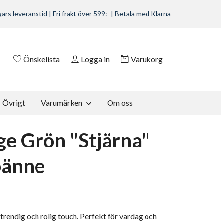
ars leveranstid | Fri frakt över 599:- | Betala med Klarna
Önskelista
Logga in
Varukorg
Övrigt
Varumärken
Om oss
ge Grön "Stjärna"
pänne
n trendig och rolig touch. Perfekt för vardag och