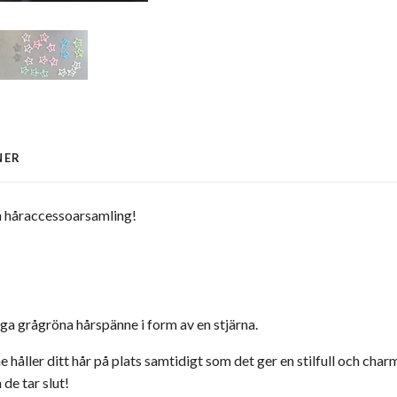
NER
in håraccessoarsamling!
iga grågröna hårspänne i form av en stjärna.
håller ditt hår på plats samtidigt som det ger en stilfull och charm
 de tar slut!