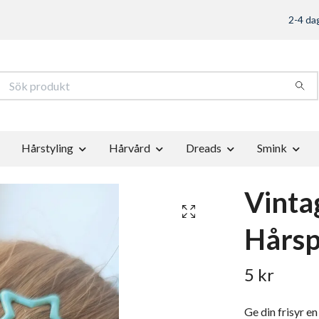
2-4 dag
Hårstyling
Hårvård
Dreads
Smink
Vinta
Hårs
5 kr
Ge din frisyr e