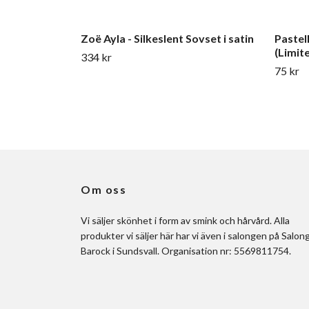
Zoë Ayla - Silkeslent Sovset i satin
Pastel
(Limit
334 kr
75 kr
Om oss
Vi säljer skönhet i form av smink och hårvård. Alla
produkter vi säljer här har vi även i salongen på Salon
Barock i Sundsvall. Organisation nr: 5569811754.