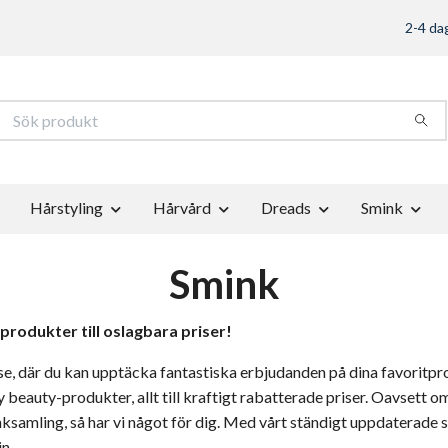
2-4 dag
Hårstyling
Hårvård
Dreads
Smink
Smink
rodukter till oslagbara priser!
se, där du kan upptäcka fantastiska erbjudanden på dina favoritpr
ndy beauty-produkter, allt till kraftigt rabatterade priser. Oavsett o
sminksamling, så har vi något för dig. Med vårt ständigt uppdaterade 
in.