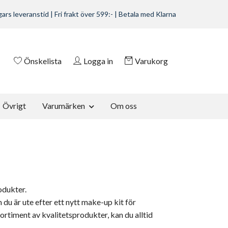
ars leveranstid | Fri frakt över 599:- | Betala med Klarna
Önskelista
Logga in
Varukorg
Övrigt
Varumärken
Om oss
odukter.
m du är ute efter ett nytt make-up kit för
sortiment av kvalitetsprodukter, kan du alltid