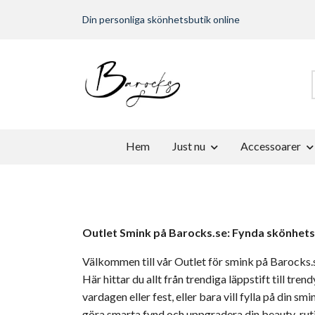
Din personliga skönhetsbutik online
Hem
Just nu
Accessoarer
Outlet Smink på Barocks.se: Fynda skönhetsp
Välkommen till vår Outlet för smink på Barocks.
Här hittar du allt från trendiga läppstift till tre
vardagen eller fest, eller bara vill fylla på din 
göra smarta fynd och uppgradera din beauty-rut