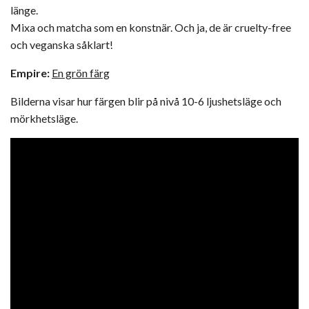
länge.
Mixa och matcha som en konstnär. Och ja, de är cruelty-free
och veganska såklart!
Empire:
En grön färg
Bilderna visar hur färgen blir på nivå 10-6 ljushetsläge och
mörkhetsläge.