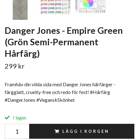
Danger Jones - Empire Green
(Grön Semi-Permanent
Hårfärg)
299 kr
Framhäv din vilda sida med Danger Jones hårfärger -
färgglatt, cruelty-free och redo för fest! #Hårfärg
#DangerJones #VeganskSkönhet
I lager.
LÄGG I KORGEN