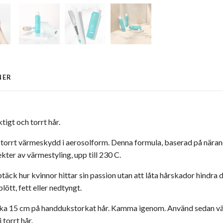
NER
igt och torrt hår.
h torrt värmeskydd i aerosolform. Denna formula, baserad på näran
ter av värmestyling, upp till 230 C.
äck hur kvinnor hittar sin passion utan att låta hårskador hindra 
lött, fett eller nedtyngt.
rka 15 cm på handdukstorkat hår. Kamma igenom. Använd sedan värm
torrt hår.