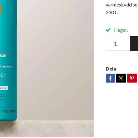
värmeskydd som 
230 C.
I lager.
Dela