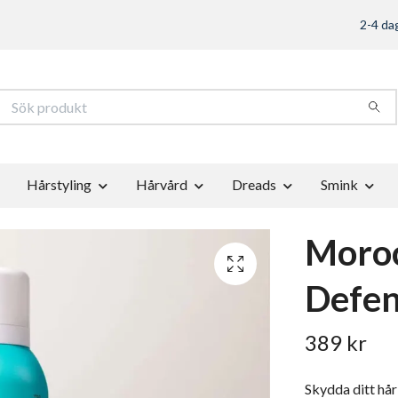
2-4 dag
Hårstyling
Hårvård
Dreads
Smink
Moroc
Defe
389 kr
Skydda ditt hå