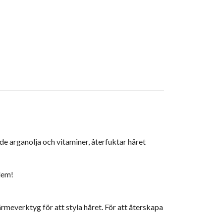
de arganolja och vitaminer, återfuktar håret
dem!
everktyg för att styla håret. För att återskapa