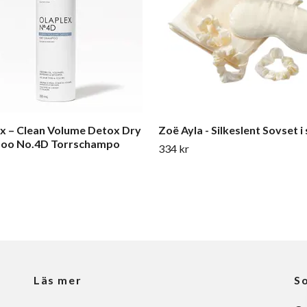
x – Clean Volume Detox Dry
Zoë Ayla - Silkeslent Sovset i 
oo No.4D Torrschampo
334 kr
Läs mer
So