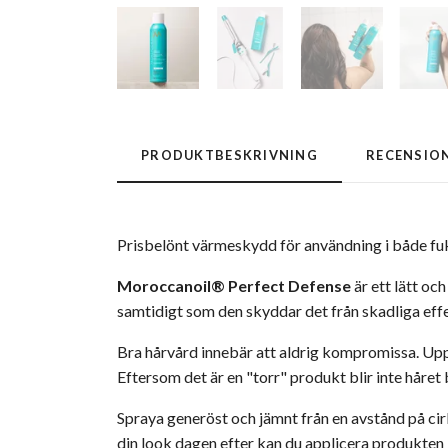
PRODUKTBESKRIVNING
RECENSIO
Prisbelönt värmeskydd för användning i både fukt
Moroccanoil
® Perfect Defense
är ett lätt oc
samtidigt som den skyddar det från skadliga effek
Bra hårvård innebär att aldrig kompromissa. Uppt
Eftersom det är en "torr" produkt blir inte håret b
Spraya generöst och jämnt från en avstånd på ci
din look dagen efter kan du applicera produkten i 