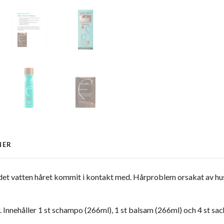
NER
 det vatten håret kommit i kontakt med. Hårproblem orsakat av hu
r. Innehåller 1 st schampo (266ml), 1 st balsam (266ml) och 4 st sa