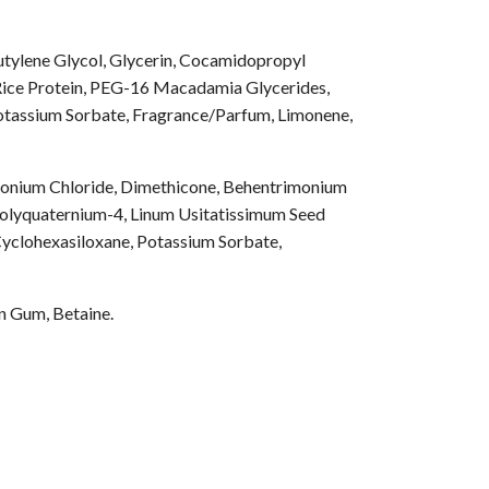
tylene Glycol, Glycerin, Cocamidopropyl
Rice Protein, PEG-16 Macadamia Glycerides,
Potassium Sorbate, Fragrance/Parfum, Limonene,
alkonium Chloride, Dimethicone, Behentrimonium
 Polyquaternium-4, Linum Usitatissimum Seed
Cyclohexasiloxane, Potassium Sorbate,
n Gum, Betaine.