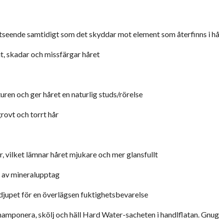
utseende samtidigt som det skyddar mot element som återfinns i hå
, skadar och missfärgar håret
uren och ger håret en naturlig studs/rörelse
rovt och torrt hår
r, vilket lämnar håret mjukare och mer glansfullt
e av mineralupptag
djupet för en överlägsen fuktighetsbevarelse
amponera, skölj och häll Hard Water-sacheten i handlflatan. Gnug