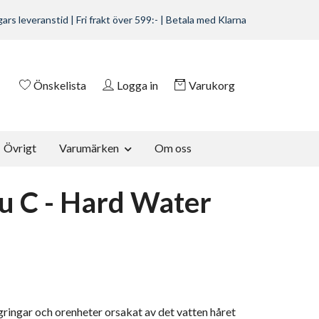
ars leveranstid | Fri frakt över 599:- | Betala med Klarna
Önskelista
Logga in
Varukorg
Övrigt
Varumärken
Om oss
u C - Hard Water
gringar och orenheter orsakat av det vatten håret