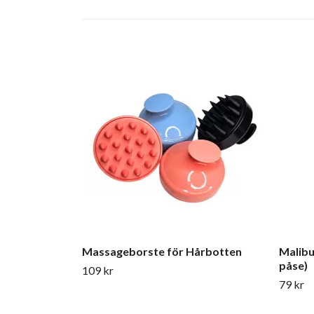
Massageborste för Hårbotten
Malibu
påse)
109 kr
79 kr