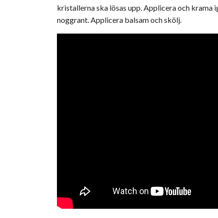
kristallerna ska lösas upp. Applicera och krama i
noggrant. Applicera balsam och skölj.