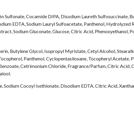
 Sulfonate, Cocamide DIPA, Disodium Laureth Sulfosuccinate, Bu
odium EDTA, Sodium Lauryl Sulfoacetate, Panthenol, Hydrolyzed 
tract, Sodium Gluconate, Glucose, Citric Acid, Phenoxyethanol, 
rin, Butylene Glycol, Isopropyl Myristate, Cetyl Alcohol, Stear
, Tocopherol, Panthenol, Cyclopentasiloxane, Tocopheryl Acetate,
 Benzoate, Cetrimonium Chloride, Fragrance/Parfum, Citric Acid, 
alool.
e, Sodium Cocoyl Isethionate, Disodium EDTA, Citric Acid, Xantha