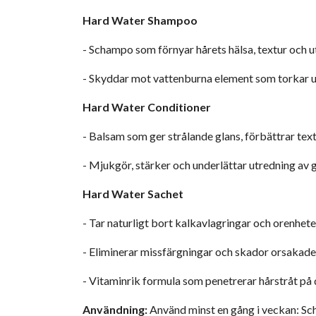
Hard Water Shampoo
- Schampo som förnyar hårets hälsa, textur och 
- Skyddar mot vattenburna element som torkar ut
Hard Water Conditioner
- Balsam som ger strålande glans, förbättrar text
- Mjukgör, stärker och underlättar utredning av g
Hard Water Sachet
- Tar naturligt bort kalkavlagringar och orenhete
- Eliminerar missfärgningar och skador orsakad
- Vitaminrik formula som penetrerar hårstråt på 
Användning:
Använd minst en gång i veckan: Sch