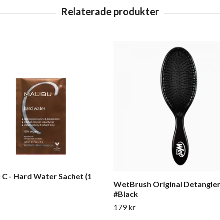
 C - Hard Water Sachet (1
WetBrush Original Detangle
#Black
179 kr