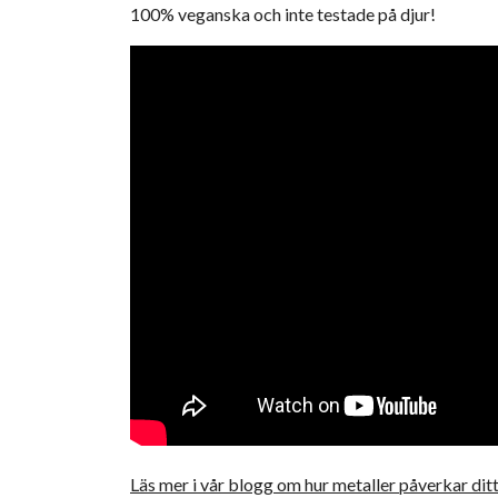
100% veganska och inte testade på djur!
Läs mer i vår blogg om hur metaller påverkar ditt