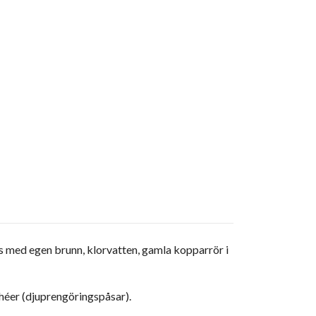
s med egen brunn, klorvatten, gamla kopparrör i
chéer (djuprengöringspåsar).