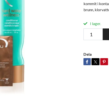
kommit i konta
brunn, klorvat
I lager.
Dela