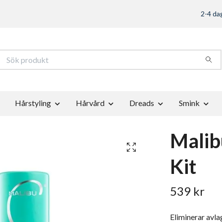
2-4 dag
Hårstyling
Hårvård
Dreads
Smink
Malib
Kit
539 kr
Eliminerar avla