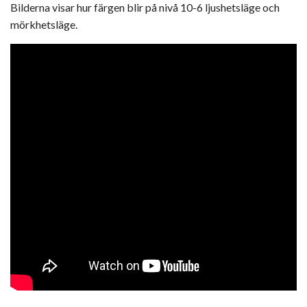
Bilderna visar hur färgen blir på nivå 10-6 ljushetsläge och
mörkhetsläge.