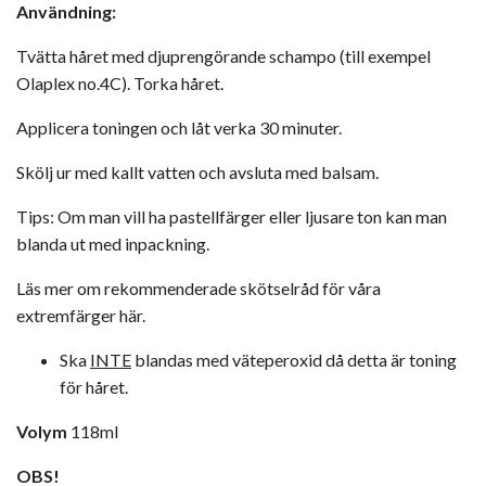
Användning:
Tvätta håret med djuprengörande schampo (till exempel
Olaplex no.4C
). Torka håret.
Applicera toningen och låt verka 30 minuter.
Skölj ur med kallt vatten och avsluta med balsam.
Tips: Om man vill ha pastellfärger eller ljusare ton kan man
blanda ut med inpackning.
Läs mer om rekommenderade
skötselråd för våra
extremfärger här
.
Ska
INTE
blandas med väteperoxid då detta är toning
för håret.
Volym
118ml
OBS!