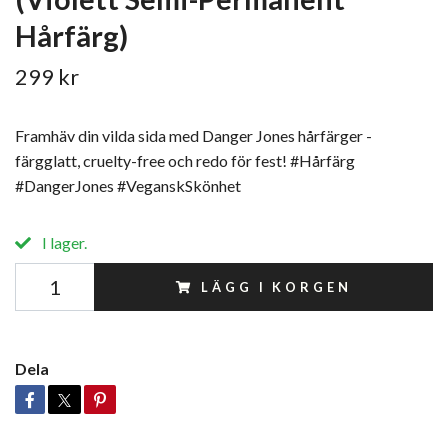
Hårfärg)
299 kr
Framhäv din vilda sida med Danger Jones hårfärger -
färgglatt, cruelty-free och redo för fest! #Hårfärg
#DangerJones #VeganskSkönhet
I lager.
LÄGG I KORGEN
Dela