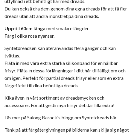
utfyllnad i ett befintligt hår med dreads.
Du kan också dra dem genom dina egna dreads för att få fler
dreads utan att ändra mönstret på dina dreads.
Upptill 60cm långa
med smalare längder.
Färg i olika rosa nyanser.
Syntetdreadsen kan återanvändas flera gånger och kan
tvättas.
Fläta in med våra
extra starka silikonband
för en hållbar
frisyr. Fläta in dessa förlängningar i ditt hår tillfälligt om och
om igen. Perfekt för partial dreads frisyr eller som en extra
färgeffekt till dina befintliga dreads.
Kika även in vårt sortiment av
dreadsmycken och
accessoarer.
För att ge din nya frisyr det där lilla extra!
Läs mer på Salong Barock's blogg om Syntetdreads här.
Tänk på att färgåtergivningen på bilderna kan skilja sig något