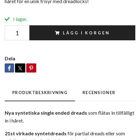
håret för en unik frisyr med dreadlocks!
I lager.
LÄGG I KORGEN
Dela
PRODUKTBESKRIVNING
RECENSIONER
Nya syntetiska single ended dreads
som flätas in tillfälligt
in i håret.
21st virkade syntetdreads
för partial dreads eller som