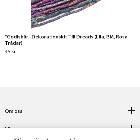
"Godishår" Dekorationskit Till Dreads (Lila, Blå, Rosa
Trådar)
49 kr
Om oss
Läs mer