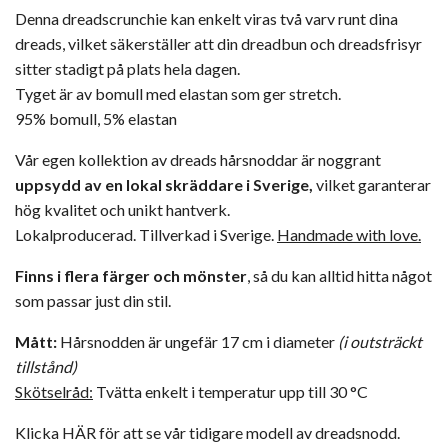
Denna dreadscrunchie kan enkelt viras två varv runt dina
dreads, vilket säkerställer att din dreadbun och dreadsfrisyr
sitter stadigt på plats hela dagen.
Tyget är av bomull med elastan som ger stretch.
95% bomull, 5% elastan
Vår egen kollektion av dreads hårsnoddar är noggrant
uppsydd av en lokal skräddare i Sverige,
vilket garanterar
hög kvalitet och unikt hantverk.
Lokalproducerad. Tillverkad i Sverige.
Handmade with love.
Finns i flera färger och mönster
, så du kan alltid hitta något
som passar just din stil.
Mått:
Hårsnodden är ungefär 17 cm i diameter
(i outsträckt
tillstånd)
Skötselråd:
Tvätta enkelt i temperatur upp till 30 °C
Klicka
HÄR
för att se vår tidigare modell av dreadsnodd.