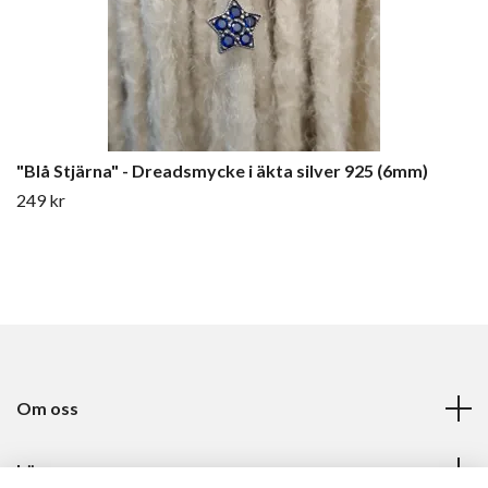
"Blå Stjärna" - Dreadsmycke i äkta silver 925 (6mm)
249 kr
Om oss
Läs mer