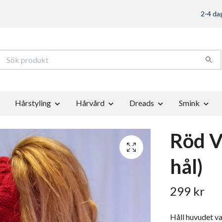
2-4 dag
Hårstyling
Hårvård
Dreads
Smink
Röd V
hål)
299 kr
Håll huvudet v