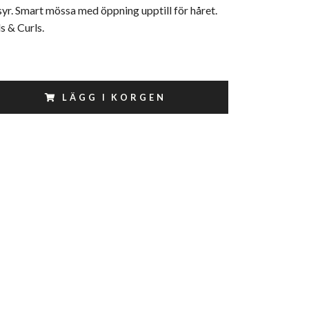
isyr. Smart mössa med öppning upptill för håret.
s & Curls.
LÄGG I KORGEN