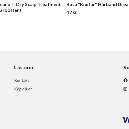
anoil - Dry Scalp Treatment
Rosa "Knutar" Hårband Drea
hårbotten)
49 kr
Läs mer
So
Kontakt
g
Köpvillkor