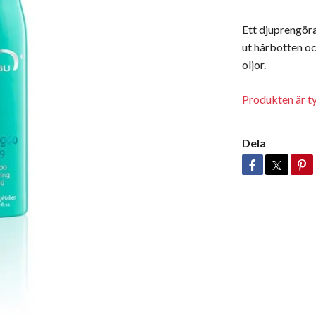
Ett djuprengör
ut hårbotten oc
oljor.
Produkten är tyv
Dela