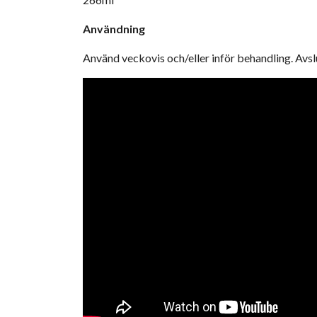
Användning
Använd veckovis och/eller inför behandling. Avsl