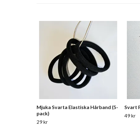
Mjuka Svarta Elastiska Hårband (5-
Svart 
pack)
49 kr
29 kr