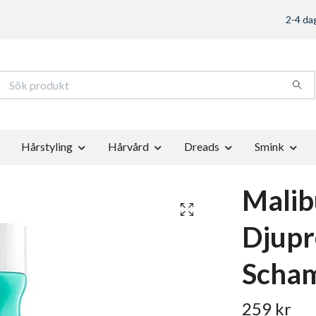
2-4 dag
Hårstyling
Hårvård
Dreads
Smink
Malib
Djupr
Scha
259 kr