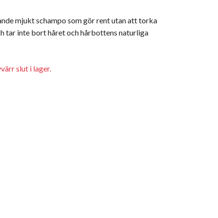
ande mjukt schampo som gör rent utan att torka
h tar inte bort håret och hårbottens naturliga
ärr slut i lager.