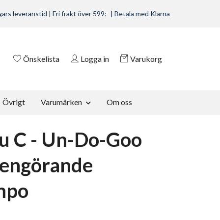
ars leveranstid | Fri frakt över 599:- | Betala med Klarna
Önskelista
Logga in
Varukorg
Övrigt
Varumärken
Om oss
u C - Un-Do-Goo
engörande
mpo