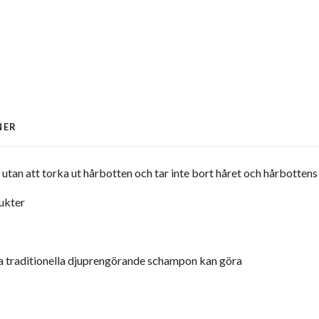
NER
an att torka ut hårbotten och tar inte bort håret och hårbottens n
ukter
ra traditionella djuprengörande schampon kan göra