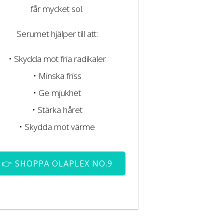
får mycket sol.
Serumet hjälper till att:
• Skydda mot fria radikaler
• Minska friss
• Ge mjukhet
• Stärka håret
• Skydda mot värme
👉 SHOPPA OLAPLEX NO.9