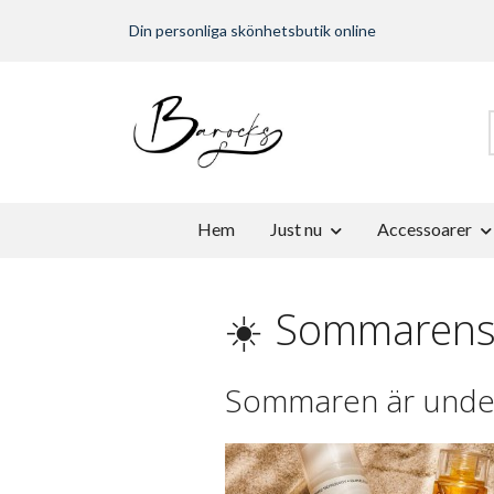
Din personliga skönhetsbutik online
Hem
Just nu
Accessoarer
☀️ Sommarens h
Sommaren är underb