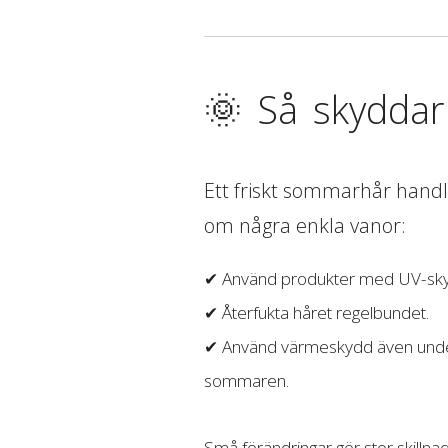
🌞 Så skyddar
Ett friskt sommarhår handl
om några enkla vanor:
✔ Använd produkter med UV-sk
✔ Återfukta håret regelbundet.
✔ Använd värmeskydd även und
sommaren.
Små förändringar gör stor skillnad,