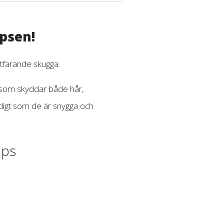
psen!
tfarande skugga.
r som skyddar både hår,
digt som de är snygga och
eps