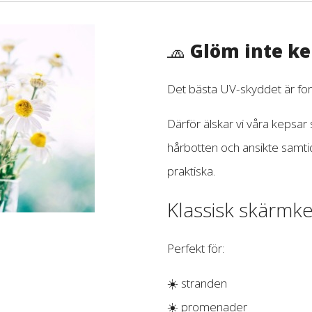
🧢
Glöm inte ke
Det bästa UV-skyddet är for
Därför älskar vi våra kepsa
hårbotten och ansikte samti
praktiska.
Klassisk skärmk
Perfekt för:
☀️ stranden
☀️ promenader