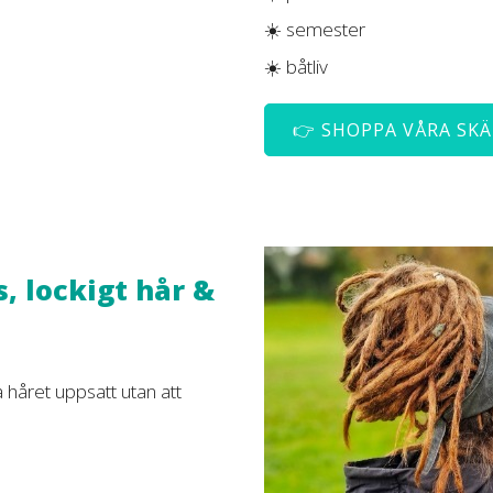
☀️ semester
☀️ båtliv
👉 SHOPPA VÅRA SK
, lockigt hår &
a håret uppsatt utan att