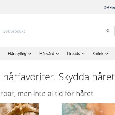
2-4 dag
Hårstyling
Hårvård
Dreads
Smink
årfavoriter. Skydda håret 
ar, men inte alltid för håret