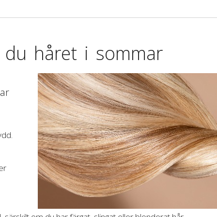
 du håret i sommar
ar
ydd.
er
 särskilt om du har färgat, slingat eller blonderat hår.