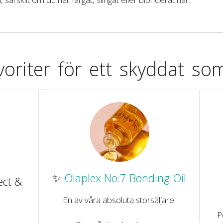
voriter för ett skyddat s
✨
Olaplex No.7 Bonding Oil
ect &
En av våra absoluta storsäljare.
P