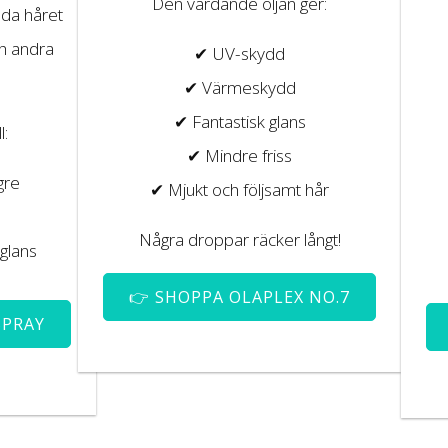
Den vårdande oljan ger:
dda håret
h andra
✔ UV-skydd
✔ Värmeskydd
✔ Fantastisk glans
l:
✔ Mindre friss
gre
✔ Mjukt och följsamt hår
Några droppar räcker långt!
 glans
👉 SHOPPA OLAPLEX NO.7
SPRAY