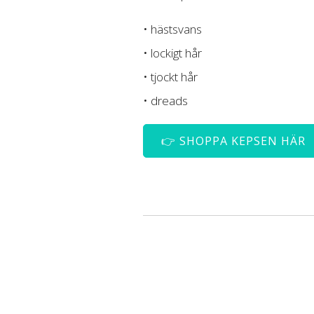
• hästsvans
• lockigt hår
• tjockt hår
• dreads
👉 SHOPPA KEPSEN HÄR