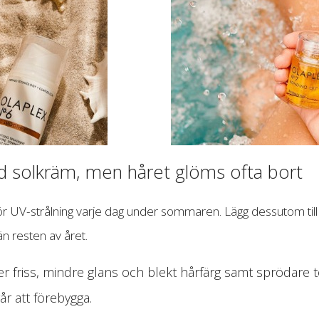
 solkräm, men håret glöms ofta bort
r UV-strålning varje dag under sommaren. Lägg dessutom till 
än resten av året.
r friss, mindre glans och blekt hårfärg samt sprödare 
r att förebygga.