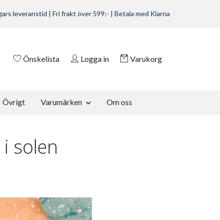
ars leveranstid | Fri frakt över 599:- | Betala med Klarna
Önskelista
Logga in
Varukorg
Övrigt
Varumärken
Om oss
i solen