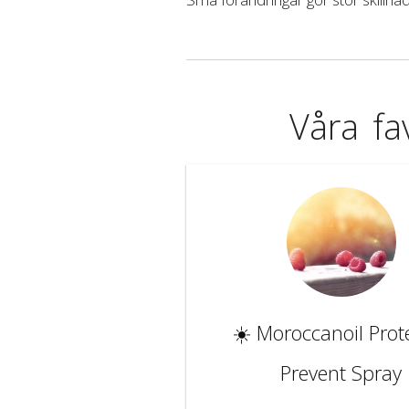
Våra fa
☀️ Moroccanoil Prot
Prevent Spray