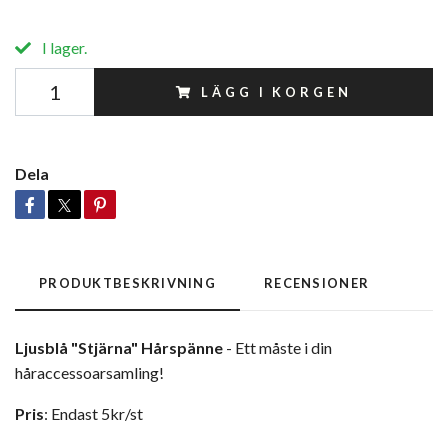
I lager.
LÄGG I KORGEN
Dela
PRODUKTBESKRIVNING
RECENSIONER
Ljusblå "Stjärna" Hårspänne
- Ett måste i din
håraccessoarsamling!
Pris
: Endast 5kr/st