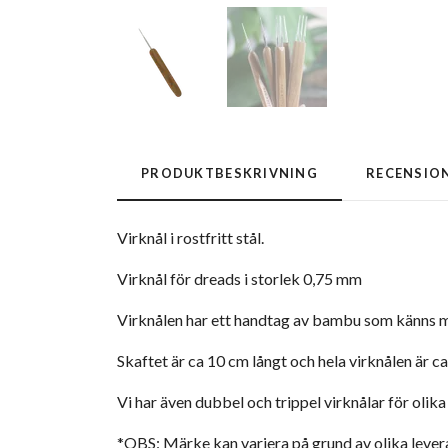
PRODUKTBESKRIVNING
RECENSIO
Virknål i rostfritt stål.
Virknål för dreads i storlek 0,75 mm
Virknålen har ett handtag av bambu som känns me
Skaftet är ca 10 cm långt och hela virknålen är ca
Vi har även dubbel och trippel virknålar för olika
*OBS: Märke kan variera på grund av olika lever