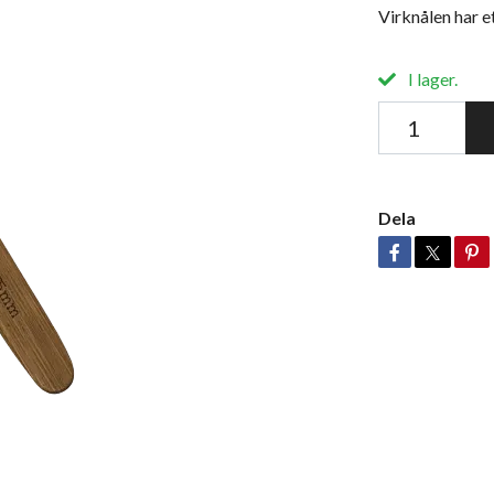
Virknålen har 
I lager.
Dela