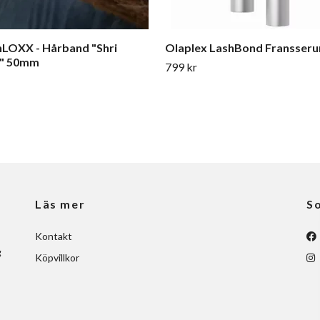
LOXX - Hårband "Shri
Olaplex LashBond Fransser
a" 50mm
799 kr
Läs mer
So
Kontakt
g
Köpvillkor