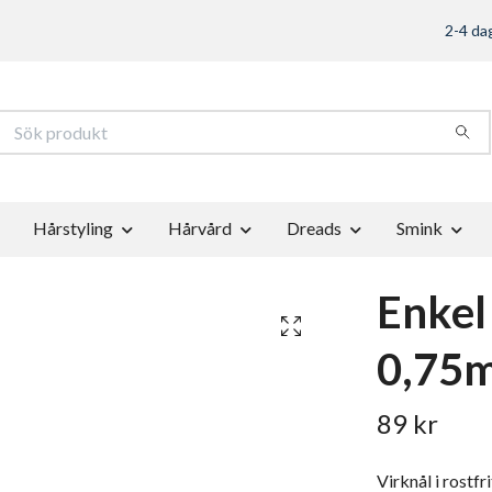
2-4 dag
Hårstyling
Hårvård
Dreads
Smink
Enkel
0,75
89 kr
Virknål i rostfr