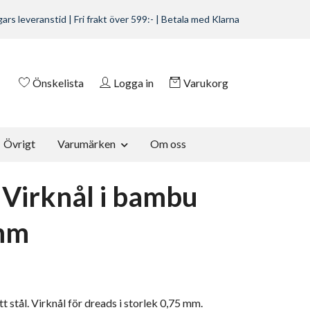
ars leveranstid | Fri frakt över 599:- | Betala med Klarna
Önskelista
Logga in
Varukorg
Övrigt
Varumärken
Om oss
 Virknål i bambu
mm
itt stål. Virknål för dreads i storlek 0,75 mm.