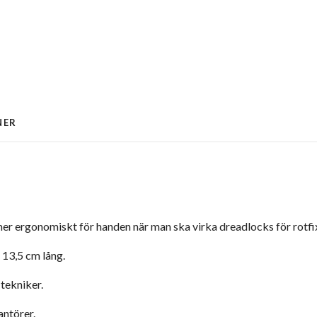
NER
r ergonomiskt för handen när man ska virka dreadlocks för rotfix,
 13,5 cm lång.
 tekniker.
antörer.