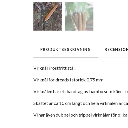
PRODUKTBESKRIVNING
RECENSIO
Virknål i rostfritt stål.
Virknål för dreads i storlek 0,75 mm
Virknålen har ett handtag av bambu som känns me
Skaftet är ca 10 cm långt och hela virknålen är ca
Vi har även dubbel och trippel virknålar för olika