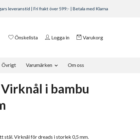
ars leveranstid | Fri frakt över 599:- | Betala med Klarna
Önskelista
Logga in
Varukorg
Övrigt
Varumärken
Om oss
 Virknål i bambu
m
itt stål. Virknål för dreads i storlek 0,5 mm.