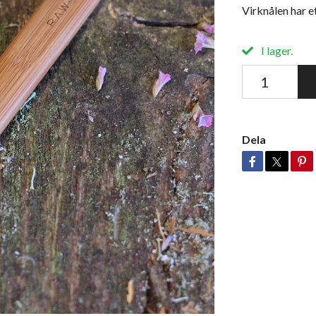
Virknålen har 
I lager.
Dela