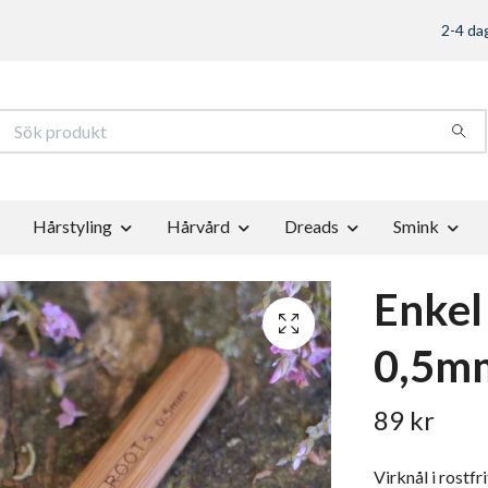
2-4 dag
Hårstyling
Hårvård
Dreads
Smink
Enkel
0,5m
89 kr
Virknål i rostfr