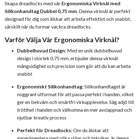
Skapa dreadlocks med vår
Ergonomiska Virknål med
Silikonhandtag Dubbel 0,75 mm
. Denna virknål är perfekt
designad för dig som älskar att arbeta effektivt och snabbt,
särskilt när du formar vackra dreadlocks.
Varför Välja Vår Ergonomiska Virknål?
Dubbelhuvud Design:
Med en unik dubbelhuvud
design i storlek 0,75 mm, erbjuder denna virknål
mångsidighet och precision som gör att du kan arbeta
snabbt
Ergonomiskt Silikonhandtag:
Silikonhandtaget är
noggrant utformat för att passa perfekt i handen, vilket
ger en bekväm och smärtfri virkupplevelse. Säg adjö till
trötthet i handen och välkomna en mer avslappnad och
njutbar kreativ process
Perfekt för Dreadlocks:
Om du älskar att
experimentera med olika stilar och tekniker, är denna