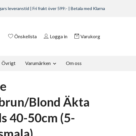
ars leveranstid | Fri frakt över 599:- | Betala med Klarna
Önskelista
Logga in
Varukorg
Övrigt
Varumärken
Om oss
e
brun/Blond Äkta
s 40-50cm (5-
smala)