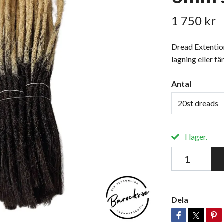
1 750 kr
Dread Extention
lagning eller fä
Antal
20st dreads
I lager.
Dela