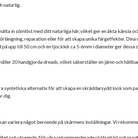
h naturlig.
älta in sömlöst med ditt naturliga hår, vilket ger en äkta känsla oc
örlängning, reparation eller för att skapa unika färgeffekter. Dina 
 på upp till 50 cm och en tjocklek ca 5-6mm i diameter ger dessa d
ehåller 20 handgjorda dreads, vilket säkerställer en jämn och hållbar
yntetiska alternativ för att skapa en skräddarsydd look som passa
r dig.
kan variera något beroende på skärmens inställningar. Vi rekommende
alitet och utseende, följ våra rekommenderade skötselråd och prod