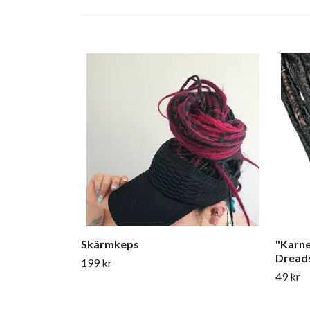
Skärmkeps
"Karne
Dreads
199 kr
49 kr