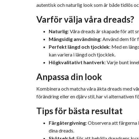
autentisk och naturlig look som är både tidlös oc
Varför välja våra dreads?
Naturlig
: Våra dreads är skapade för att sm
Mångsidig användning
: Använd dem för f
Perfekt längd och tjocklek
: Med en längd
kan variera i längd och tjocklek.
Högkvalitativt hantverk
: Varje bunt inn
Anpassa din look
Kombinera och matcha våra äkta dreads med våra s
förändring eller en djärv stil, har vi alternativen fö
Tips för bästa resultat
Färgåtergivning
: Observera att färgerna 
dina dreads.
Skötselråd
: För att behålla dreadsens kv