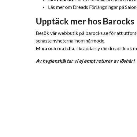
Läs mer om Dreads Förlängningar på Salon
Upptäck mer hos Barocks
Besök vår webbutik på
barocks.se
för att utfor
senaste nyheterna inom hårmode.
Mixa och matcha,
skräddarsy din dreadslook med
Av hygienskäl tar vi ej emot returer av löshår!