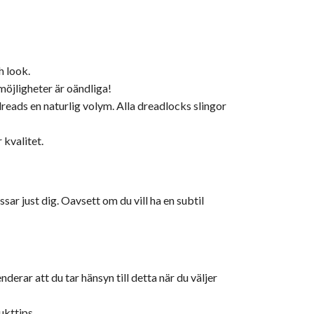
h look.
möjligheter är oändliga!
reads en naturlig volym. Alla dreadlocks slingor
 kvalitet.
r just dig. Oavsett om du vill ha en subtil
rar att du tar hänsyn till detta när du väljer
ukttips.