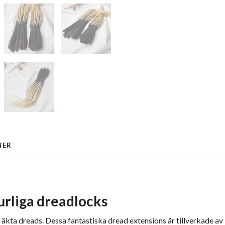
NER
urliga dreadlocks
 äkta dreads. Dessa fantastiska dread extensions är tillverkade av