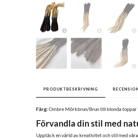
PRODUKTBESKRIVNING
RECENSIO
Färg:
Ombre Mörkbrun/Brun till blonda toppar
Förvandla din stil med nat
Upptäck en värld av kreativitet och stil med våra