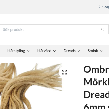
2-4 dag
Hårstyling
Hårvård
Dreads
Smink
Ombr
Mörk
Dread
6mm 