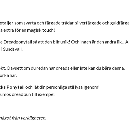
etaljer
som svarta och färgade trådar, silverfärgade och guldfärg
illa extra för en magisk touch!
je Dreadponytail så att den blir unik! Och ingen är den andra lik.
k
i Sundsvall.
ekt.
Oavsett om du redan har dreads eller inte kan du bära denna.
örka hår.
ks Ponytail
och låt din personliga stil lysa igenom!
volumös dreadbun till exempel.
 något från verkligheten.