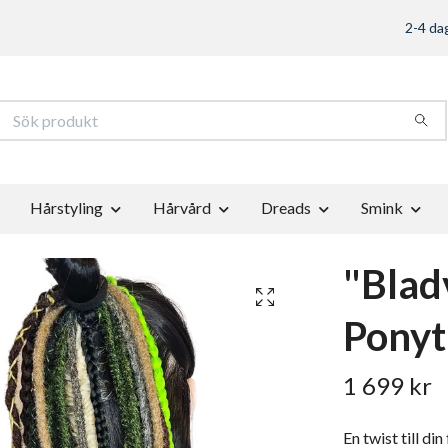
2-4 dag
Hårstyling
Hårvård
Dreads
Smink
"Blad
Ponyt
1 699 kr
En twist till di