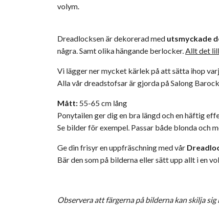
volym.
Dreadlocksen är dekorerad med
utsmyckade
d
några. Samt olika hängande berlocker.
Allt det l
Vi lägger ner mycket kärlek på att sätta ihop var
Alla vår dreadstofsar är gjorda på
Salong Baroc
Mått:
55-65 cm lång
Ponytailen ger dig en bra längd och en häftig eff
Se bilder för exempel. Passar både blonda och m
Ge din frisyr en uppfräschning med vår
Dreadloc
Bär den som på bilderna eller sätt upp allt i en 
Observera att färgerna på bilderna kan skilja sig