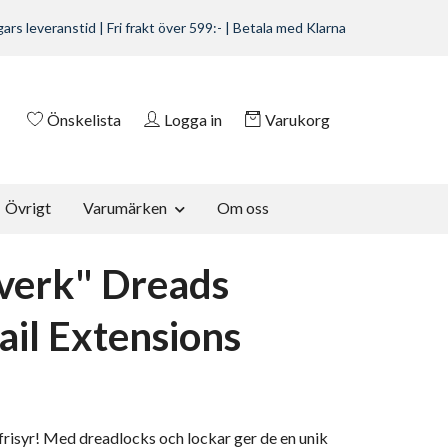
ars leveranstid | Fri frakt över 599:- | Betala med Klarna
Önskelista
Logga in
Varukorg
Övrigt
Varumärken
Om oss
verk" Dreads
ail Extensions
n frisyr! Med dreadlocks och lockar ger de en unik