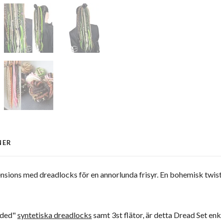
NER
ensions med dreadlocks för en annorlunda frisyr. En bohemisk twist ti
nded"
syntetiska dreadlocks
samt 3st flätor, är detta Dread Set enk