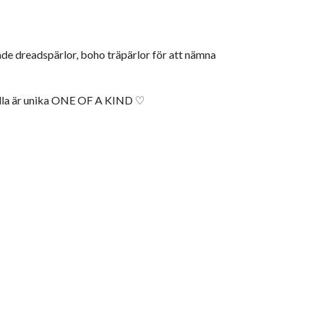
ade dreadspärlor, boho träpärlor för att nämna
.. Alla är unika ONE OF A KIND ♡