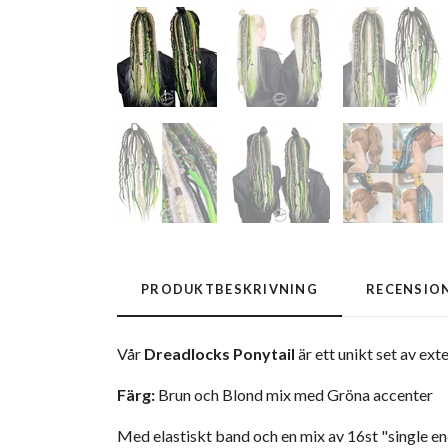
PRODUKTBESKRIVNING
RECENSIO
Vår
Dreadlocks Ponytail
är ett unikt set av ext
Färg:
Brun och Blond mix med Gröna accenter
Med elastiskt band och en mix av 16st "single e