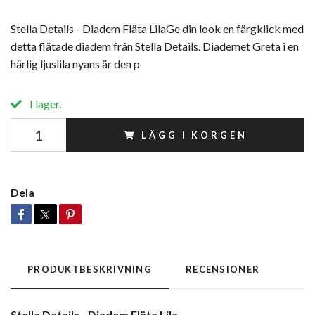
Stella Details - Diadem Fläta LilaGe din look en färgklick med
detta flätade diadem från Stella Details. Diademet Greta i en
härlig ljuslila nyans är den p
I lager.
LÄGG I KORGEN
Dela
PRODUKTBESKRIVNING
RECENSIONER
Stella Details - Diadem Fläta Lila