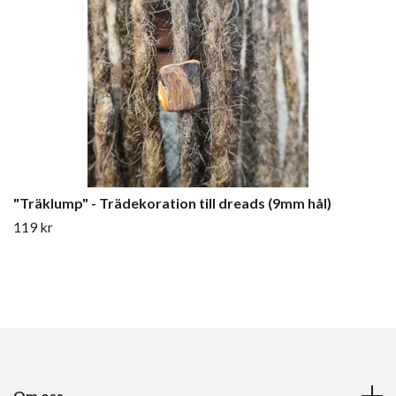
"Träklump" - Trädekoration till dreads (9mm hål)
119 kr
Om oss