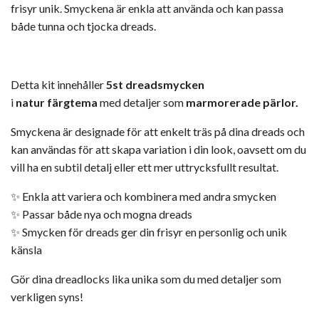
frisyr unik. Smyckena är enkla att använda och kan passa
både tunna och tjocka dreads.
Detta kit innehåller
5
st
dreadsmycken
i
natur
färgtema
med detaljer som
marmorerade pärlor
.
Smyckena är designade för att enkelt träs på dina dreads och
kan användas för att skapa variation i din look, oavsett om du
vill ha en subtil detalj eller ett mer uttrycksfullt resultat.
✨ Enkla att variera och kombinera med andra smycken
✨ Passar både nya och mogna dreads
✨ Smycken för dreads ger din frisyr en personlig och unik
känsla
Gör dina dreadlocks lika unika som du med detaljer som
verkligen syns!