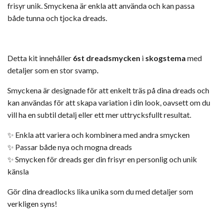
frisyr unik. Smyckena är enkla att använda och kan passa
både tunna och tjocka dreads.
Detta kit innehåller
6
st
dreadsmycken
i
skogs
tema
med
detaljer som en stor svamp
.
Smyckena är designade för att enkelt träs på dina dreads och
kan användas för att skapa variation i din look, oavsett om du
vill ha en subtil detalj eller ett mer uttrycksfullt resultat.
✨ Enkla att variera och kombinera med andra smycken
✨ Passar både nya och mogna dreads
✨ Smycken för dreads ger din frisyr en personlig och unik
känsla
Gör dina dreadlocks lika unika som du med detaljer som
verkligen syns!