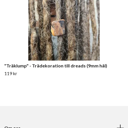
"Träklump" - Trädekoration till dreads (9mm hål)
119 kr
Om oss