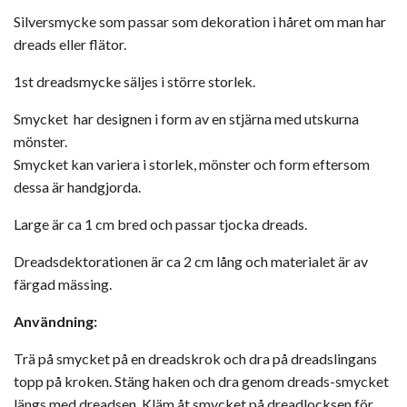
Silversmycke som passar som dekoration i håret om man har
dreads eller flätor.
1st dreadsmycke säljes i större storlek.
Smycket har designen i form av en stjärna med utskurna
mönster.
Smycket kan variera i storlek, mönster och form eftersom
dessa är handgjorda.
Large är ca 1 cm bred och passar tjocka dreads.
Dreadsdektorationen är ca 2 cm lång och materialet är av
färgad mässing.
Användning:
Trä på smycket på en dreadskrok och dra på dreadslingans
topp på kroken. Stäng haken och dra genom dreads-smycket
längs med dreadsen.
Kläm åt smycket på dreadlocksen för