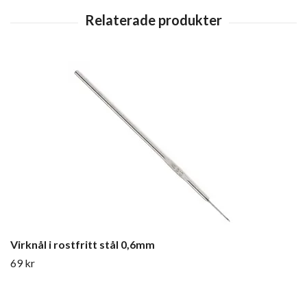
Virknål i rostfritt stål 0,6mm
69 kr