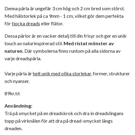
Denna pärla är ungefär 3 cm hög och 2 cm bred som störst.
Med hålstorlek på ca 9mm - 1 cm, vilket gör dem perfekta
för
tjocka
dreads
eller flätor.
Dessa pärlor är en vacker detalj till din frisyr och ger en unik
touch av naturinspirerad stil.
Med ristat mönster av
naturen.
Där symbolerna finns runtom på alla sidorna av
varje dreadspärla.
Varje pärla är
helt unik med olika storlekar
, former, strukturer
och nyanser.
89kr/st
Användning:
Trä på smycket på en dreadskrok och dra in dreadslingans
topp på virknålen för att dra på dread-smycket längs
dreaden.