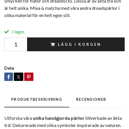
Smycken för flätor och dreadlocks. Dessa är av äkta trä och
är helt unika. Mixa & matcha med våra andra dreadspärlor i
olika material för en helt egen stil.
I lager.
LÄGG I KORGEN
Dela
PRODUKTBESKRIVNING
RECENSIONER
Utforska våra
unika handgjorda pärlor
tillverkade av äkta
trä! Dekorerade med olika symboler inspirerade av naturen.