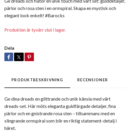
Ge dreads och flätor en unik touch med vårt set: gulddetaljer,
pärlor och rosa sten i en ormspiral. Skapa en mystisk och
elegant look enkelt! #Barocks
Produkten är tyvärr slut i lager.
Dela
PRODUKTBESKRIVNING
RECENSIONER
Ge dina dreads en glittrande och unik känsla med vårt
dreads-set. Här möts eleganta guldfärgade detaljer, fina
pärlor och en gnistrande rosa sten – tillsammans med en
slingrande ormspiral som blir en riktig statement-detalj i
håret.