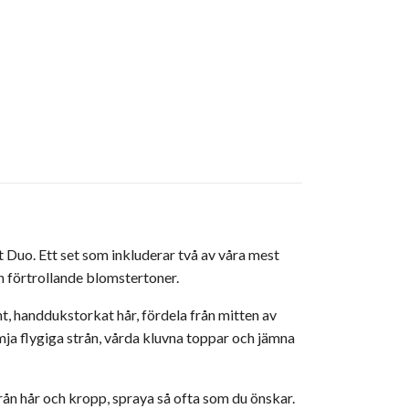
 Duo. Ett set som inkluderar två av våra mest
h förtrollande blomstertoner.
nt, handdukstorkat hår, fördela från mitten av
ämja flygiga strån, vårda kluvna toppar och jämna
rån hår och kropp, spraya så ofta som du önskar.