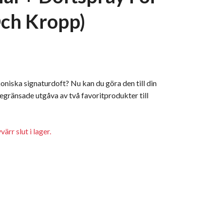
ch Kropp)
koniska signaturdoft? Nu kan du göra den till din
gränsade utgåva av två favoritprodukter till
ärr slut i lager.