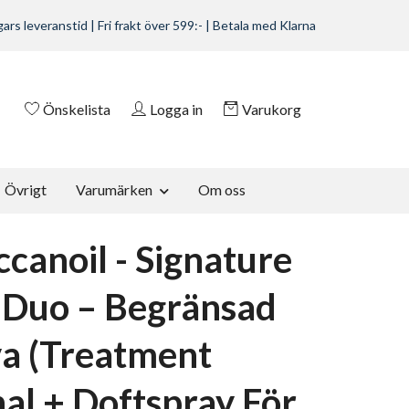
ars leveranstid | Fri frakt över 599:- | Betala med Klarna
Önskelista
Logga in
Varukorg
Övrigt
Varumärken
Om oss
canoil - Signature
 Duo – Begränsad
a (Treatment
nal + Doftspray För