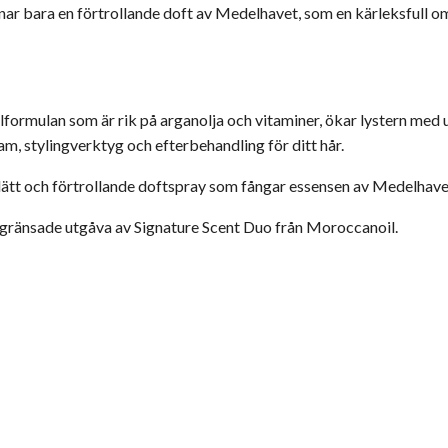
lämnar bara en förtrollande doft av Medelhavet, som en kärleksful
ormulan som är rik på arganolja och vitaminer, ökar lystern med u
, stylingverktyg och efterbehandling för ditt hår.
lätt och förtrollande doftspray som fångar essensen av Medelhave
begränsade utgåva av Signature Scent Duo från
Moroccanoil
.