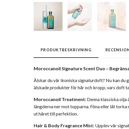
PRODUKTBESKRIVNING
RECENSIO
Moroccanoil
Signature Scent Duo – Begräns
Älskar du vår ikoniska signaturdoft? Nu kan du g
älskade produkter för hår och kropp, vars doft 
Moroccanoil
Treatment:
Denna klassiska olja ä
längderna ner mot topparna. Föna eller låt torka 
ut håret till perfektion.
Hair & Body Fragrance Mist:
Upplev vår signat