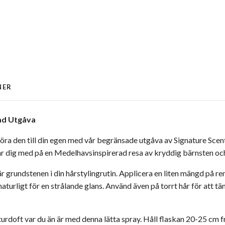
NER
ad Utgåva
öra den till din egen med vår begränsade utgåva av Signature Scent
tar dig med på en Medelhavsinspirerad resa av kryddig bärnsten oc
r grundstenen i din hårstylingrutin. Applicera en liten mängd på re
naturligt för en strålande glans. Använd även på torrt hår för att t
urdoft var du än är med denna lätta spray. Håll flaskan 20-25 cm f