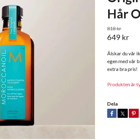
Hår O
818 kr
649 kr
Älskar du vår i
egen med vår be
extra bra pris!
Produkten är tyv
Dela