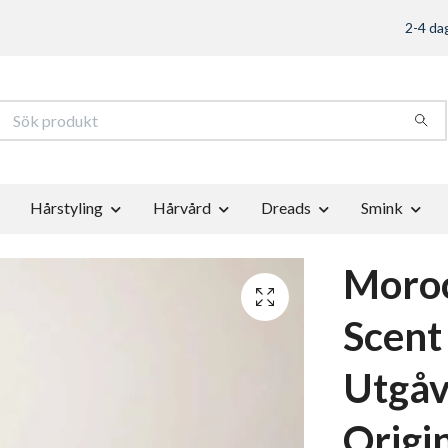
2-4 dag
Hårstyling
Hårvård
Dreads
Smink
Moroc
Scent
Utgåv
Origi