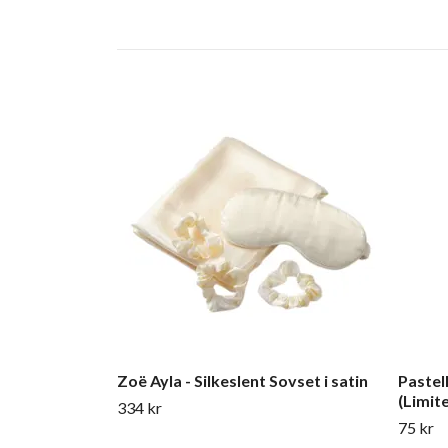
Zoë Ayla - Silkeslent Sovset i satin
Pastel
(Limit
334 kr
75 kr