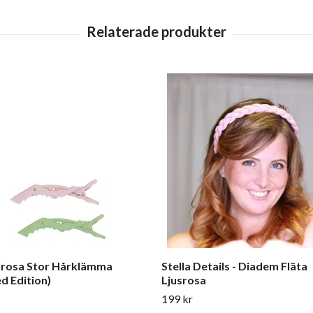
lrosa Stor Hårklämma
Stella Details - Diadem Fläta
ed Edition)
Ljusrosa
199 kr