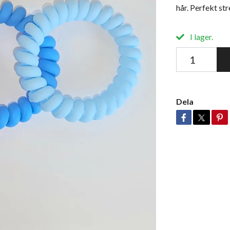
hår. Perfekt st
I lager.
Dela