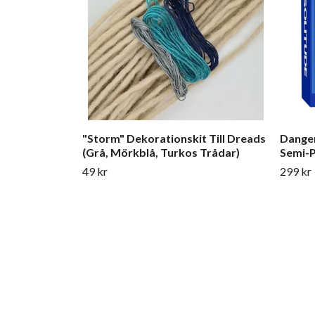
"Storm" Dekorationskit Till Dreads
Danger
(Grå, Mörkblå, Turkos Trådar)
Semi-
49 kr
299 kr