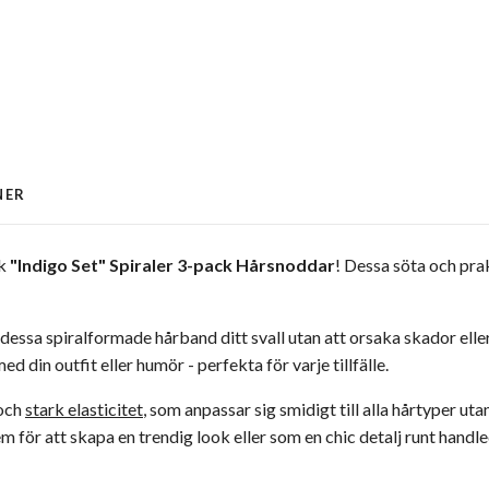
NER
ck
"Indigo Set" Spiraler 3-pack Hårsnoddar
! Dessa söta och pra
 dessa spiralformade hårband ditt svall utan att orsaka skador el
 din outfit eller humör - perfekta för varje tillfälle.
 och
stark elasticitet
, som anpassar sig smidigt till alla hårtyper uta
 för att skapa en trendig look eller som en chic detalj runt handle