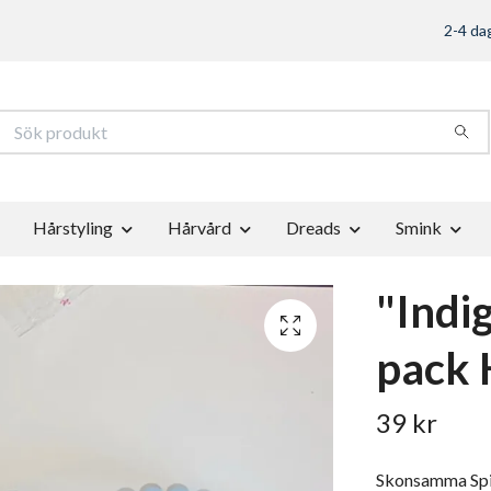
2-4 dag
Hårstyling
Hårvård
Dreads
Smink
"Indig
pack 
39 kr
Skonsamma Spir