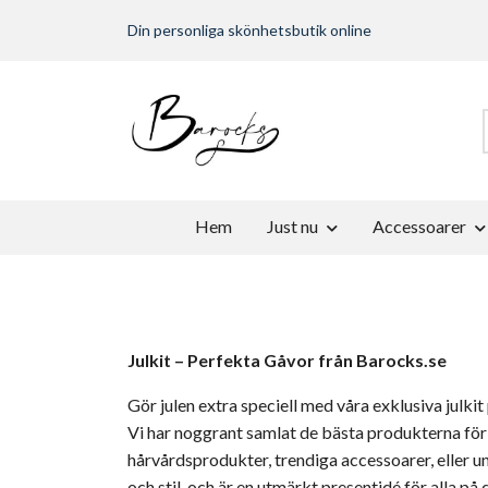
Din personliga skönhetsbutik online
Hem
Just nu
Accessoarer
Julkit – Perfekta Gåvor från Barocks.se
Gör julen extra speciell med våra exklusiva julki
Vi har noggrant samlat de bästa produkterna för
hårvårdsprodukter, trendiga accessoarer, eller uni
och stil, och är en utmärkt presentidé för alla på