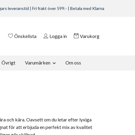
ars leveranstid | Fri frakt över 599:- | Betala med Klarna
Önskelista
Logga in
Varukorg
Övrigt
Varumärken
Om oss
ra och kära. Oavsett om du letar efter lyxiga
ignat för att erbjuda en perfekt mix av kvalitet
ligen gör skillnad.