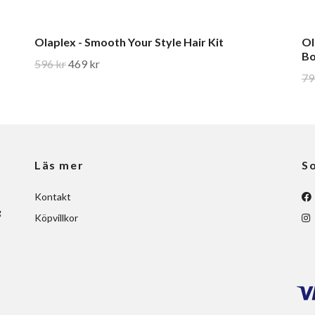
Olaplex - Smooth Your Style Hair Kit
Ol
Bo
596 kr
469 kr
79
Läs mer
So
Kontakt
g
Köpvillkor