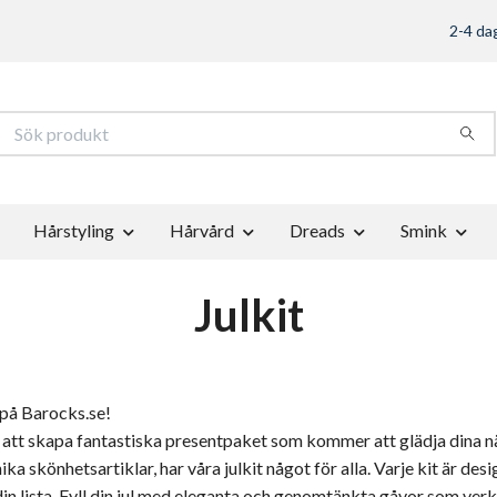
2-4 dag
Hårstyling
Hårvård
Dreads
Smink
Julkit
t på Barocks.se!
 att skapa fantastiska presentpaket som kommer att glädja dina nä
ka skönhetsartiklar, har våra julkit något för alla. Varje kit är des
 din lista. Fyll din jul med eleganta och genomtänkta gåvor som verk